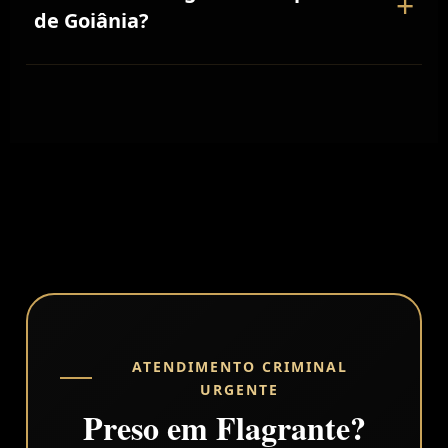
+
Advogado acompanha expedição do alvará
de Goiânia?
cautelares (comparecimento mensal,
e orientar família sobre retirada do preso.
proibição de frequentar lugares,
Sim. Atendo audiências de custódia em
monitoramento eletrônico) ou relaxar prisão
Goiânia, Aparecida de Goiânia, Trindade,
ilegal. Defesa técnica qualificada
Senador Canedo e toda região
demonstrando ausência de requisitos para
metropolitana. Compareço em qualquer
prisão preventiva é essencial.
delegacia da região para atendimento no
flagrante e acompanho audiência de
custódia independente do local da prisão.
ATENDIMENTO CRIMINAL
URGENTE
Preso em Flagrante?