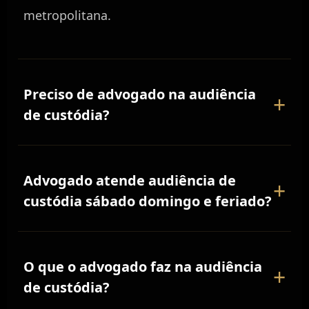
metropolitana.
Preciso de advogado na audiência
+
de custódia?
Sim, presença de advogado é fundamental.
Advogado atende audiência de
+
Embora exista defensor público, advogado
custódia sábado domingo e feriado?
particular oferece atendimento
personalizado desde delegacia, prepara
Sim. Plantão criminal 24 horas incluindo
defesa específica e comparece fisicamente
O que o advogado faz na audiência
+
sábados, domingos e feriados. Audiências
na audiência. Defesa técnica qualificada
de custódia?
de custódia acontecem todos os dias em
aumenta significativamente chances de