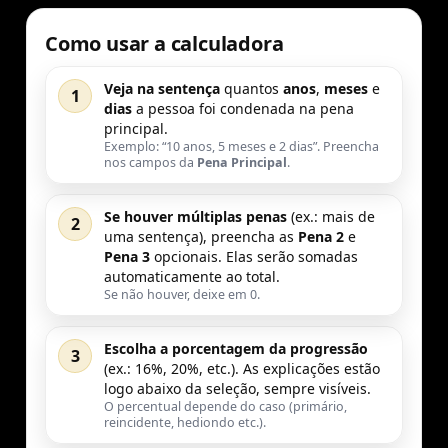
Como usar a calculadora
Veja na sentença
quantos
anos
,
meses
e
1
dias
a pessoa foi condenada na pena
principal.
Exemplo: “10 anos, 5 meses e 2 dias”. Preencha
nos campos da
Pena Principal
.
Se houver múltiplas penas
(ex.: mais de
2
uma sentença), preencha as
Pena 2
e
Pena 3
opcionais. Elas serão somadas
automaticamente ao total.
Se não houver, deixe em 0.
Escolha a porcentagem da progressão
3
(ex.: 16%, 20%, etc.). As explicações estão
logo abaixo da seleção, sempre visíveis.
O percentual depende do caso (primário,
reincidente, hediondo etc.).