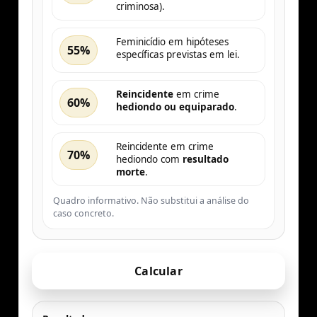
criminosa).
Feminicídio em hipóteses
55%
específicas previstas em lei.
Reincidente
em crime
60%
hediondo ou equiparado
.
Reincidente em crime
70%
hediondo com
resultado
morte
.
Quadro informativo. Não substitui a análise do
caso concreto.
Calcular