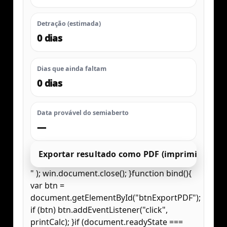
Detração (estimada)
0 dias
Dias que ainda faltam
0 dias
Data provável do semiaberto
—
Exportar resultado como PDF (imprimir)
" ); win.document.close(); }function bind(){
var btn =
document.getElementById("btnExportPDF");
if (btn) btn.addEventListener("click",
printCalc); }if (document.readyState ===