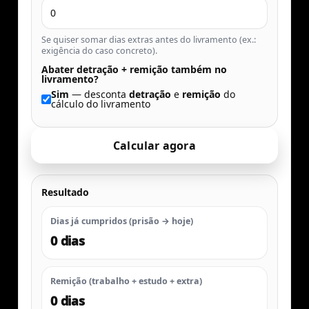
Se quiser somar dias extras antes do livramento (ex.:
exigência do caso concreto).
Abater detração + remição também no
livramento?
Sim
— desconta
detração
e
remição
do
cálculo do livramento
Calcular agora
Resultado
Dias já cumpridos (prisão → hoje)
0 dias
Remição (trabalho + estudo + extra)
0 dias