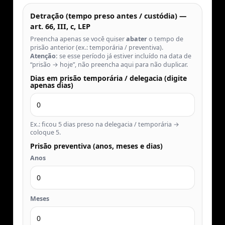
Detração (tempo preso antes / custódia) —
art. 66, III, c, LEP
Preencha apenas se você quiser
abater
o tempo de
prisão anterior (ex.: temporária / preventiva).
Atenção:
se esse período já estiver incluído na data de
“prisão → hoje”, não preencha aqui para não duplicar.
Dias em prisão temporária / delegacia (digite
apenas dias)
Ex.: ficou 5 dias preso na delegacia / temporária →
coloque 5.
Prisão preventiva (anos, meses e dias)
Anos
Meses