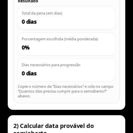
Resultado
Total da pena (em dias)
0 dias
Porcentagem escolhida (média ponderada)
0%
Dias necessários para progressão
0 dias
Copie o número de “Dias necessários” e cole no campo
“Quantos dias precisa cumprir para o semiaberto?”
abaixo.
2) Calcular data provável do