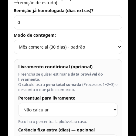
remição de estudo)
Remição já homologada (dias extras)?
Modo de contagem:
Livramento condicional (opcional)
Preencha se quiser estimar a
data provável do
livramento
.
O cálculo usa a
pena total somada
(Processos 1+2+3) e
desconta o que já foi cumprido.
Percentual para livramento
Escolha o percentual aplicável ao caso.
Carência fixa extra (dias) — opcional